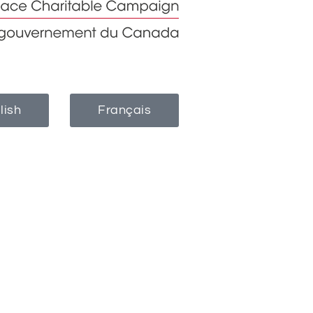
lish
Français